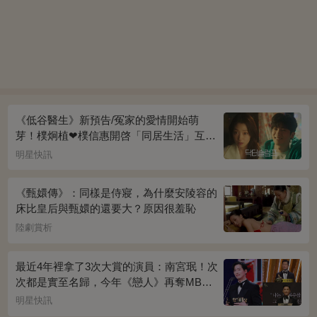
《低谷醫生》新預告/冤家的愛情開始萌
芽！樸炯植❤樸信惠開啓「同居生活」互相
共鳴、安慰~
明星快訊
《甄嬛傳》：同樣是侍寢，為什麼安陵容的
床比皇后與甄嬛的還要大？原因很羞恥
陸劇賞析
最近4年裡拿了3次大賞的演員：南宮珉！次
次都是實至名歸，今年《戀人》再奪MBC
演技大賞
明星快訊