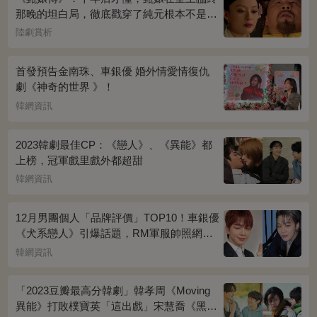
那晚的坦白局，徹底戳穿了純元根本不是被
宜修害死的真相！
陸劇賞析
首發預告金南珠、車銀優 婚外情愛情復仇
劇《神奇的世界 》！
韓網資訊
2023韓劇最佳CP：《戀人》、《異能》都
上榜，冠軍戲里戲外都超甜
韓網資訊
12月男團個人「品牌評價」TOP10！車銀優
《犬系戀人》引爆話題，RM軍服帥照網瘋
傳
韓網資訊
「2023豆瓣最高分韓劇」韓孝周《Moving
異能》打敗樸寶英「這出戲」宋慧喬《黑暗