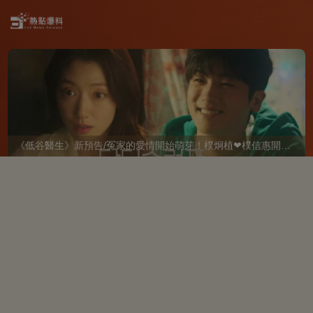
《低谷醫生》新預告/冤家的愛情開始萌芽！樸炯植❤樸信惠開啓「同居生活」互相共鳴、安慰~