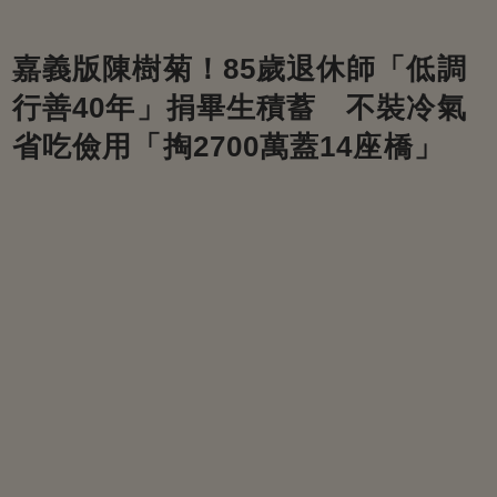
嘉義版陳樹菊！85歲退休師「低調
行善40年」捐畢生積蓄 不裝冷氣
省吃儉用「掏2700萬蓋14座橋」