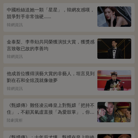
中國粉絲送她一顆「星星」，韓網友感嘆，
競爭對手非常強硬......
韓網資訊
金泰梨、李帝勛共同榮獲演技大賞，獲獎感
言致敬已故的李善均
韓網資訊
他成首位獲得演藝大賞的非藝人，坦言見到
劉在石和全炫茂就像做夢
韓網資訊
《甄嬛傳》難怪凌云峰皇上對甄嬛「把持不
住」，不顧其氣虛直接「為愛鼓掌」，你看
桌上放的啥？簡直一目了然
陸劇賞析
《甄嬛傳》：十年后才懂，甄嬛在皇上臨終