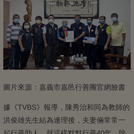
圖片來源：嘉義市嘉邑行善團官網臉書
據《TVBS》報導，陳秀治和同為教師的
洪俊雄先生結為連理後，夫妻倆常常一
起行善助人，就這樣默默行善40年，除