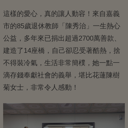
這樣的愛心，真的讓人動容！來自嘉義
市的85歲退休教師「陳秀治」一生熱心
公益，多年來已捐出超過2700萬善款、
建造了14座橋，自己卻忍受著酷熱，捨
不得裝冷氣，生活非常簡樸，她一點一
滴存錢奉獻社會的義舉，堪比花蓮陳樹
菊女士，非常令人感動！