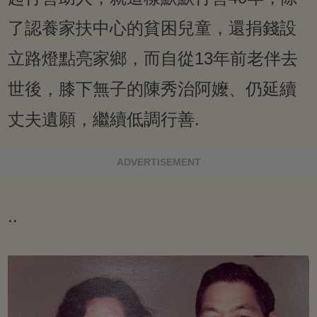
了認養家扶中心的貧困兒童，還捐錢設
立路燈點亮家鄉，而自從13年前老伴去
世後，膝下無子的陳秀治阿嬤、仍延續
丈夫遺願，繼續低調行善.
ADVERTISEMENT
..