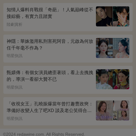
知情人爆料肖戰很「奇葩」！人氣巔峰從不
接綜藝，有實力且踏實
陸劇賞析
神隱：華姝濫用私刑害死阿音，元啟為何放
任千年毫不作為？
明星快訊
甄嬛傳：有個女演員總歪著頭，看上去拽拽
的，導演一看卻大贊不已
明星快訊
「收視女王」孔曉振爆當年曾打趣曹政奭：
準備好改變人生了吧XD 談及老公笑得合不
攏嘴~
明星快訊
©2024 redawine.com. All Rights Reserved.