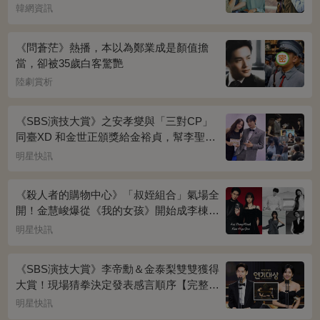
榮耀》奪冠
韓網資訊
《問蒼茫》熱播，本以為鄭業成是顏值擔
當，卻被35歲白客驚艷
陸劇賞析
《SBS演技大賞》之安孝燮與「三對CP」
同臺XD 和金世正頒獎給金裕貞，幫李聖經
披外套超甜~
明星快訊
《殺人者的購物中心》「叔姪組合」氣場全
開！金慧峻爆從《我的女孩》開始成李棟旭
迷妹~
明星快訊
《SBS演技大賞》李帝勳＆金泰梨雙雙獲得
大賞！現場猜拳決定發表感言順序【完整得
獎名單】
明星快訊