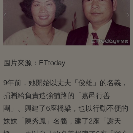
圖片來源：ETtoday
9年前，她開始以丈夫「俊雄」的名義，
捐贈給負責造強舖路的「嘉邑行善
團」、興建了6座橋梁，也以行動不便的
妹妹「陳秀鳳」名義，建了2座「謝天